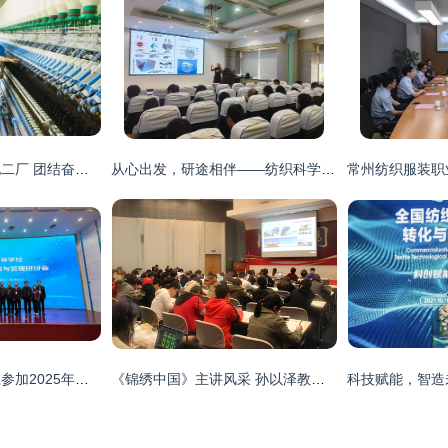
魏桥纺织绿色智能化二厂 团结奋进积极进取，增产能提效益服务纺织科技研究
从心出发，研途相伴——纺织科学与工程学院圆满完成2023级研究生新生心理健康教育专题讲座
国资处组织相关院系参加2025年实验室设计、建设与管理研讨会 助推纺织科学技术研究服务升级
《锦绣中国》主讲风采 孙以泽教授与纺织科学技术研究服务的新篇章