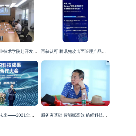
常州纺织服装职业技术学院赴开发区考察 深化纺织科学技术研究服务合作
再获认可 腾讯凭攻击面管理产品入选Gartner最新研报，技术代表纺织品安全新篇章
科技赋能，智造未来——2021全国纺织科技成果与转化大会在宿迁宿城圆满召开
服务夯基础 智能赋高效 纺织科技赋能现代畜牧——记凰宏畜牧厦门客户交流座谈会