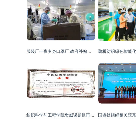
服装厂一夜变身口罩厂 政府补贴百万，纺织业转型加速
纺织科学与工程学院樊威课题组再获陈维稷优秀论文奖