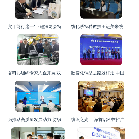
实干笃行这一年·鲤法两会特辑①｜创新“二三三四”工作法，打造执行工作新局面（纺织科学技术研究服务赋能执行实践）
纺化系特聘教授王进美来院作学术报告 纺织化学工程系第二届科技周暨首届纺织节系列活动花絮
省科协组织专家入企开展‘双进双促’科技对接服务 助力纺织科学技术研究迈上新台阶
数智化转型之路这样走 中国纺织机械行业科技大会指明方向
为推动高质量发展助力 纺织科技服务绿色发展研讨会圆满召开
纺织之光 上海首启科技推广引擎，引领针织业绿色变革