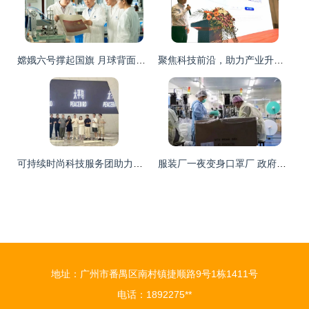
嫦娥六号撑起国旗 月球背面闪耀科技之光——武汉纺织大学研制“石头版”五星红旗侧记
聚焦科技前沿，助力产业升级——“天门纺机杯”2020中国纺织科技创新发展论坛成功举办
可持续时尚科技服务团助力浙江纺织服装产业升级
服装厂一夜变身口罩厂 政府补贴百万，纺织业转型加速
地址：广州市番禺区南村镇捷顺路9号1栋1411号
电话：1892275**