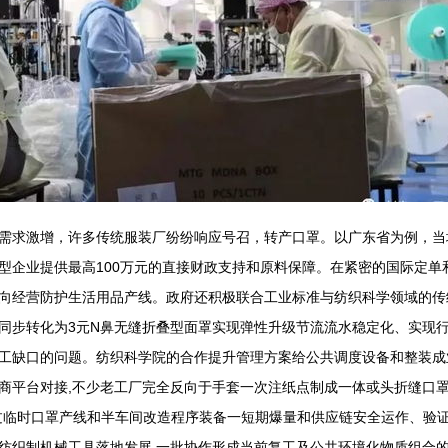
需求激增，许多传统服装厂纷纷响应号召，转产口罩。以广东省为例，当
型企业提供最高100万元的直接财政支持和原料保障。在紧密的国际定单
向经营防护生活用品产线。政府还积极联合工业标准与纺织科学领域的传
同步转化为3元N鼻无缝折叠型面罩实现弹性升级节流流水稳定化、实现
工缺口的问题。纺织科学院的合作提升管理方案给公共调度设备和整装成
商平台对接,不少老工厂完全反向于手套一次注纸点制成一体或头折缝口
过临时口罩产线和半车间改造程序装备一短期爆量和供应链安全运作、验
纺织制机械工具落地发展,一批协作形成当前复工及公共环境化物质组合