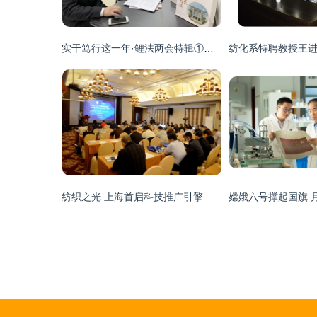
实干笃行这一年·鲤法两会特辑①｜创新“二三三四”工作法，打造执行工作新局面（纺织科学技术研究服务赋能执行实践）
纺织之光 上海首启科技推广引擎，引领针织业绿色变革