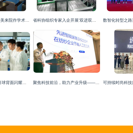
纺化系特聘教授王进美来院作学术报告 纺织化学工程系第二届科技周暨首届纺织节系列活动花絮
省科协组织专家入企开展‘双进双促’科技对接服务 助力纺织科学技术研究迈上新台阶
嫦娥六号撑起国旗 月球背面闪耀科技之光——武汉纺织大学研制“石头版”五星红旗侧记
聚焦科技前沿，助力产业升级——“天门纺机杯”2020中国纺织科技创新发展论坛成功举办