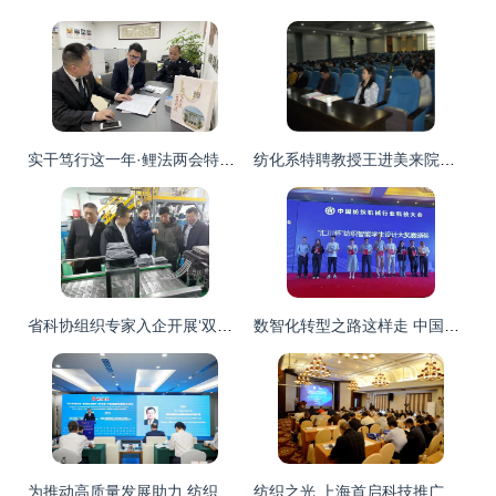
实干笃行这一年·鲤法两会特辑①｜创新“二三三四”工作法，打造执行工作新局面（纺织科学技术研究服务赋能执行实践）
纺化系特聘教授王进美来院作学术报告 纺织化学工程系第二届科技周暨首届纺织节系列活动花絮
省科协组织专家入企开展‘双进双促’科技对接服务 助力纺织科学技术研究迈上新台阶
数智化转型之路这样走 中国纺织机械行业科技大会指明方向
为推动高质量发展助力 纺织科技服务绿色发展研讨会圆满召开
纺织之光 上海首启科技推广引擎，引领针织业绿色变革