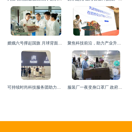
嫦娥六号撑起国旗 月球背面闪耀科技之光——武汉纺织大学研制“石头版”五星红旗侧记
聚焦科技前沿，助力产业升级——“天门纺机杯”2020中国纺织科技创新发展论坛成功举办
可持续时尚科技服务团助力浙江纺织服装产业升级
服装厂一夜变身口罩厂 政府补贴百万，纺织业转型加速