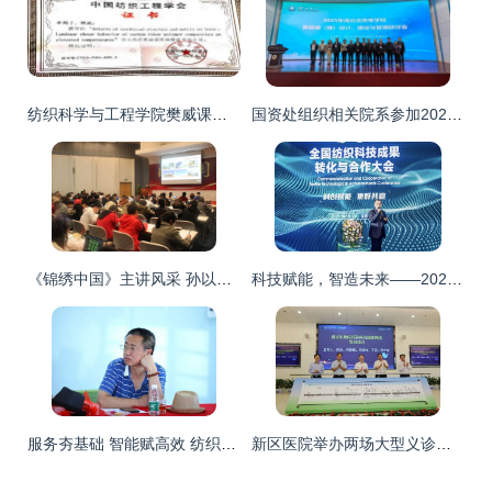
纺织科学与工程学院樊威课题组再获陈维稷优秀论文奖
国资处组织相关院系参加2025年实验室设计、建设与管理研讨会 助推纺织科学技术研究服务升级
《锦绣中国》主讲风采 孙以泽教授与纺织科学技术研究服务的新篇章
科技赋能，智造未来——2021全国纺织科技成果与转化大会在宿迁宿城圆满召开
服务夯基础 智能赋高效 纺织科技赋能现代畜牧——记凰宏畜牧厦门客户交流座谈会
新区医院举办两场大型义诊活动 并拓展纺织科学技术研究服务